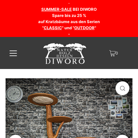
-
SUMMER-SALE
BEI DIWORO
Spare bis zu 25 %
auf Kratzbäume aus den Serien
"
CLASSIC
" und "
OUTDOOR
"
-
0