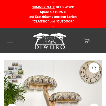
-
SUMMER-SALE
BEI DIWORO
Spare bis zu 25 %
auf Kratzbäume aus den Serien
"
CLASSIC
" und "
OUTDOOR
"
-
0