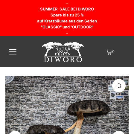
-
SUMMER-SALE
BEI DIWORO
Spare bis zu 25 %
auf Kratzbäume aus den Serien
"
CLASSIC
" und "
OUTDOOR
"
-
0