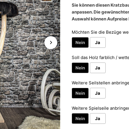
Sie können diesen Kratzbau
anpassen. Die gewünschten
Auswahl können Aufpreise 
Möchten Sie die Bezüge we
Nein
Ja
Soll das Holz farblich / wett
Nein
Ja
Weitere Seilstellen anbringe
Nein
Ja
Weitere Spielseile anbringen
Nein
Ja