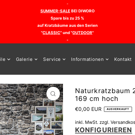
-
SUMMER-SALE
BEI DIWORO
Spare bis zu 25 %
auf Kratzbäume aus den Serien
"
CLASSIC
" und "
OUTDOOR
"
-
ile
Galerie
Service
Informationen
Kontakt
Naturkratzbaum 
169 cm hoch
€0,00 EUR
AUSVERKAUFT
inkl. MwSt. zzgl.
Versandko
KONFIGURIEREN