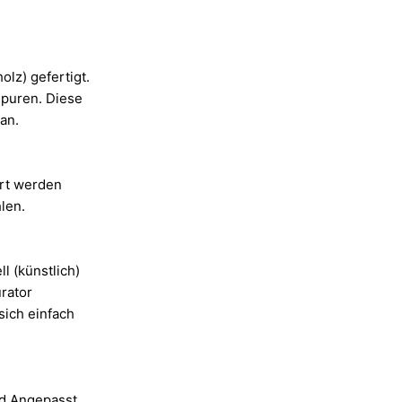
lz) gefertigt.
spuren. Diese
 an.
ert werden
len.
l (künstlich)
rator
sich einfach
nd Angepasst