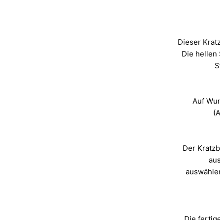
Dieser Krat
Die hellen
S
Auf Wun
(A
Der Kratz
aus
auswähle
Die ferti