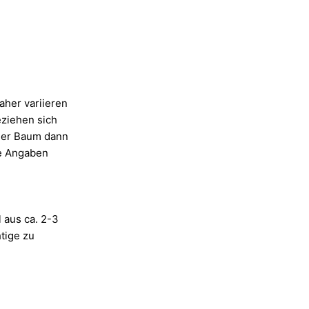
her variieren
ziehen sich
 der Baum dann
te Angaben
 aus ca. 2-3
htige zu