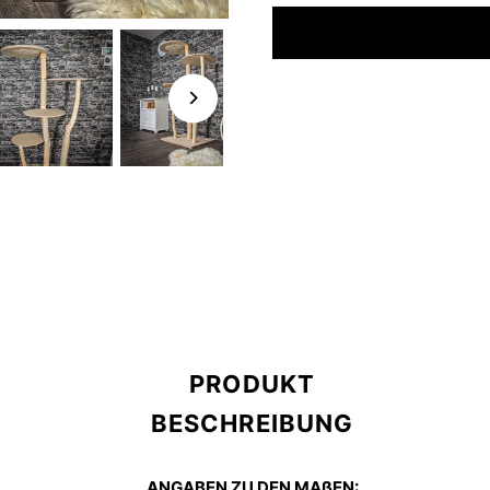
Selection will add
to the p
PRODUKT
BESCHREIBUNG
ANGABEN ZU DEN MAßEN: