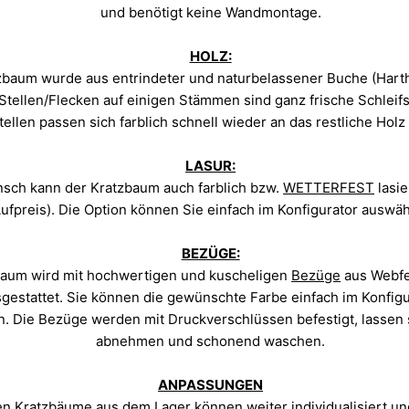
und benötigt keine Wandmontage.
HOLZ:
zbaum wurde aus entrindeter und naturbelassener Buche (Hartho
 Stellen/Flecken auf einigen Stämmen sind ganz frische Schleif
tellen passen sich farblich schnell wieder an das restliche Holz
LASUR:
sch kann der Kratzbaum auch farblich bzw.
WETTERFEST
lasi
ufpreis). Die Option können Sie einfach im Konfigurator auswäh
BEZÜGE:
baum wird mit hochwertigen und kuscheligen
Bezüge
aus Webfel
gestattet. Sie
können die gewünschte Farbe einfach im Konfigu
n.
Die
Bezüge
werden mit Druckverschlüssen befestigt, lassen 
abnehmen und schonend waschen.
ANPASSUNGEN
gen Kratzbäume aus dem Lager können weiter individualisiert u