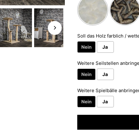
Soll das Holz farblich / wett
Nein
Ja
Weitere Seilstellen anbringe
Nein
Ja
Weitere Spielbälle anbringen
Nein
Ja
Selection will add
to the p