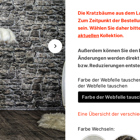
Die Kratzbäume aus dem La
Zum Zeitpunkt der Bestell
sein.
Wählen Sie daher bitt
aktuellen
Kollektion.
Außerdem können Sie den 
Änderungen werden direkt 
bzw. Reduzierungen entst
Farbe der Webfelle tauschen
der Webfelle tauschen
Farbe der Webfelle taus
Eine Übersicht der verschie
Farbe Wechseln: