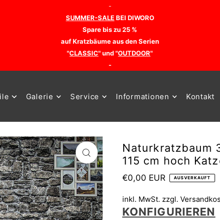
-
SUMMER-SALE
BEI DIWORO
Spare bis zu 25 %
auf Kratzbäume aus den Serien
"
CLASSIC
" und "
OUTDOOR
"
-
ile
Galerie
Service
Informationen
Kontakt
Naturkratzbaum 
115 cm hoch Kat
€0,00 EUR
AUSVERKAUFT
inkl. MwSt. zzgl.
Versandko
KONFIGURIEREN