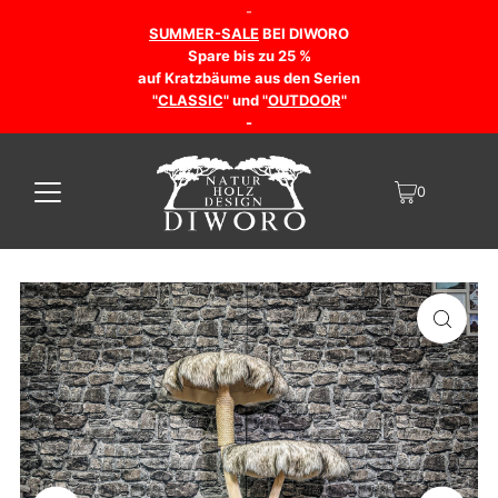
-
SUMMER-SALE
BEI DIWORO
Spare bis zu 25 %
auf Kratzbäume aus den Serien
"
CLASSIC
" und "
OUTDOOR
"
-
0