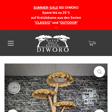
-
SUMMER-SALE
BEI DIWORO
Spare bis zu 25 %
auf Kratzbäume aus den Serien
"
CLASSIC
" und "
OUTDOOR
"
-
0