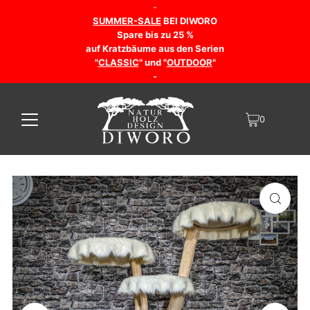
-
SUMMER-SALE
BEI DIWORO
Spare bis zu 25 %
auf Kratzbäume aus den Serien
"
CLASSIC
" und "
OUTDOOR
"
-
0