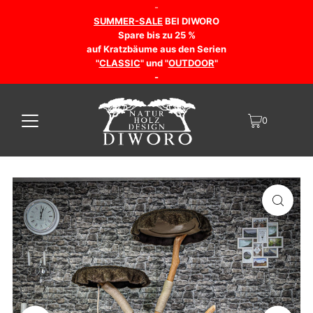
-
SUMMER-SALE
BEI DIWORO
Spare bis zu 25 %
auf Kratzbäume aus den Serien
"
CLASSIC
" und "
OUTDOOR
"
-
0