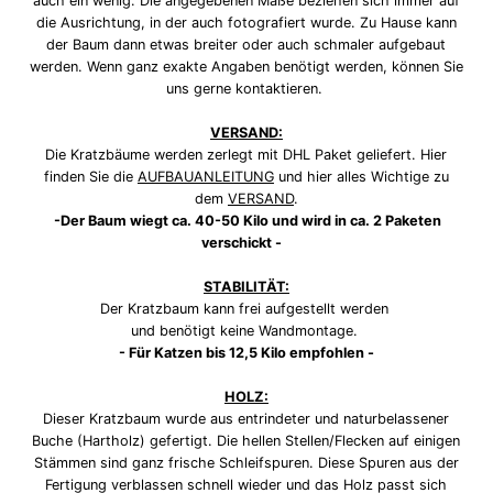
auch ein wenig. Die angegebenen Maße beziehen sich immer auf
die Ausrichtung, in der auch fotografiert wurde. Zu Hause kann
der Baum dann etwas breiter oder auch schmaler aufgebaut
werden. Wenn ganz exakte Angaben benötigt werden, können Sie
uns gerne kontaktieren.
VERSAND:
Die Kratzbäume werden zerlegt mit DHL Paket geliefert. Hier
finden Sie die
AUFBAUANLEITUNG
und hier alles Wichtige zu
dem
VERSAND
.
-Der Baum wiegt ca. 40-50
Kilo und wird in ca. 2
Paketen
verschickt -
STABILITÄT:
Der Kratzbaum kann frei aufgestellt werden
und benötigt keine Wandmontage.
- Für Katzen bis 12,5 Kilo empfohlen -
HOLZ:
Dieser Kratzbaum wurde aus entrindeter und naturbelassener
Buche (Hartholz) gefertigt. Die hellen Stellen/Flecken auf einigen
Stämmen sind ganz frische Schleifspuren. Diese Spuren aus der
Fertigung verblassen schnell wieder und das Holz passt sich