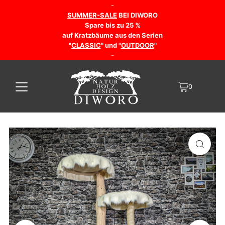
-
SUMMER-SALE
BEI DIWORO
Spare bis zu 25 %
auf Kratzbäume aus den Serien
"
CLASSIC
" und "
OUTDOOR
"
-
0