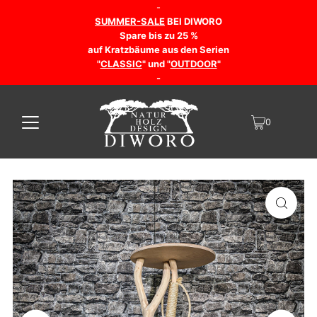
-
SUMMER-SALE
BEI DIWORO
Spare bis zu 25 %
auf Kratzbäume aus den Serien
"
CLASSIC
" und "
OUTDOOR
"
-
0